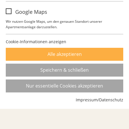
Name
analytics
Google Maps
Anbieter
Google Analytics
Wir nutzen Google Maps, um den genauen Standort unserer
Apartmentsanlage darzustellen.
Laufzeit
1 Jahr
Diese Gruppe beinhaltet alle Skripte für
Cookie-Informationen anzeigen
analytisches Tracking und zugehörige
Zweck
Alle akzeptieren
Cookies. Es hilft uns die Nutzererfahrung
Urban Living Köln
der Website zu verbessern.
Mengelbergstraße 2
Speichern & schließen
50676 Köln
Nur essentielle Cookies akzeptieren
Kontakt
Impressum
Datenschutz
Impressum/Datenschutz