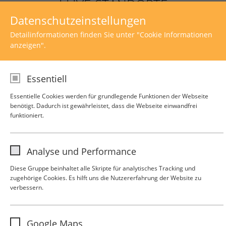
I LIVE-STANDORTE
Datenschutzeinstellungen
Detailinformationen finden Sie unter "Cookie Informationen
Gibt es noch weitere i Live-Standorte?
anzeigen".
Essentiell
Essentielle Cookies werden für grundlegende Funktionen der Webseite
benötigt. Dadurch ist gewährleistet, dass die Webseite einwandfrei
funktioniert.
Analyse und Performance
Urban Living Köln
Diese Gruppe beinhaltet alle Skripte für analytisches Tracking und
Mengelbergstraße 2
zugehörige Cookies. Es hilft uns die Nutzererfahrung der Website zu
50676 Köln
verbessern.
Name
analytics
Kontakt
Impressum
Datenschutz
Google Maps